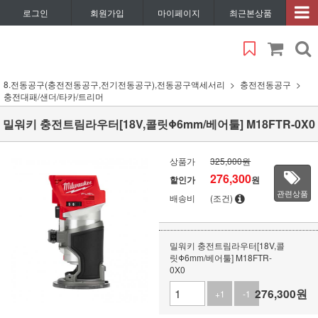
로그인
회원가입
마이페이지
최근본상품
8.전동공구(충전전동공구,전기전동공구),전동공구액세서리
충전전동공구
충전대패/샌더/타카/트리머
밀워키 충전트림라우터[18V,콜릿Φ6mm/베어툴] M18FTR-0X0
상품가
325,000원
276,300
할인가
원
관련상품
배송비
(조건)
밀워키 충전트림라우터[18V,콜
릿Φ6mm/베어툴] M18FTR-
0X0
276,300
원
+1
-1