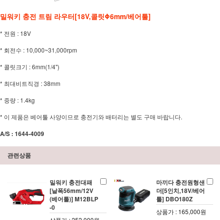
밀워키 충전 트림 라우터[18V,콜릿Φ6mm/베어툴]
* 전원 : 18V
* 회전수 : 10,000~31,000rpm
* 콜릿크기 : 6mm(1/4")
* 최대비트직경 : 38mm
* 중량 : 1.4kg
* 이 제품은 베어툴 사양이므로 충전기와 배터리는 별도 구매 바랍니다.
A/S : 1644-4009
관련상품
밀워키 충전대패
마끼다 충전원형샌
[날폭56mm/12V
더[5인치,18V/베어
(베어툴)] M12BLP
툴] DBO180Z
-0
상품가 : 165,000원
상품가 : 252,000원