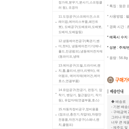
정가위,분무기,분사기,스프링클
* 특징 : 젖은
러 등), 조경자
* 사용방법 :
11.도장공구(스프레이건,스프
레이컵,에어리스부품,페인트
* 경화 시간 :
붓), 도배공구(도배로라,도배붓,
도배자,도배칼등)
* 에폭시 수지
12.냉동에어컨공구(확관기,벤
더,컷터), 냉동에어컨기기(매니
* 성분 : 주
폴드,진공펌프),냉동에어컨자재
(동파이프,냉매
* 용량 : 56.8g
13.에어공구(드릴,드라이버,렌
치,톱,폴리셔,샌더,리벳터), 에
어펌프, 에어자재(에어건,에어
호스,연결부품)
14.유압공구(천공기, 펀칭기, 압
착기, 벤딩기, 철근절단기, 작기
등), 유압자재(연결부품,호스)
◆ 배송료
- 기본 배송
15.자동차정비공구,정비용품
- 구매금액 
(점프선,충전기,작업대),차량안
그러나 무료
전용품,자전거공구(스패너,렌
너무 큰 제
치,클램프)
- 제주도 