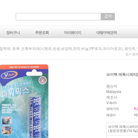
장바구니
주문조회
마이페이지
대량구매견적
.접착제, 토목·건축부자재(시멘트,반생,보양재,천막,비닐,PP로프,와이어로프), 페인트,
> 브
드
브이텍 에폭시퍼티[다용
원산지
Malaysia
제조사
V-tech
6,
판매가격
배
배송비
브이텍 에폭시퍼티
(젖은표면용)/56.8g]