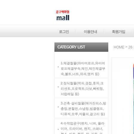
로그인
이용안내
회원가입
CATEGORY LIST
>
HOME
26
1.체결철물(와이어로프,와이어
로프체결부속,체인,체인체결부
속,볼트,너트,와셔,앵커 등)
2.장식철물(꺽쇠,경첩,호차,크
리센트,프로젝트,다보,빠찌링,
서랍레일 등)
3.건축·설비철물(매거진피스,방
충망,분할핀,스냅링,빔클램프,
디퓨져,모루,자물쇠,걸고리 등)
4.수작업공구(펜치, 니퍼, 플라
이어, 드라이버, 렌치, 스패너,
복스, 비트, 핸들, 칼, 가위, 송