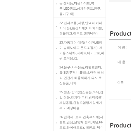
등,센서등,다운라이트,벽
등,LED램프,삼파장램프,전구,
등기구 외)
22.전자부품(저항,인덕터,커패
시터 등),통신자재(UTP케이블,
랜플러그,랜부트,랜커넥터)
23.자동제어·계측(타이머,릴레
이 름 :
이,솔레노이드,온도조절기), 제
어용스위치(리미트,마이크로,파
워,조작용,캠,
내 용 :
24.문구·사무용품,라벨프린터,
휴대용무전기,플래시,랜턴,배터
리·건전지,해충퇴치기,의자,호
이름
신용품,레저·
25.청소·방역(청소용품,마대,장
갑,장화,앞치마,우의,방역용품),
제설용품,환경오염방지및제거
제,기계정비용
26.접착제, 토목·건축부자재(시
멘트,반생,보양재,천막,비닐,PP
로프,와이어로프), 페인트, 방수