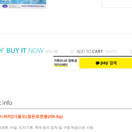
퍼티[다용도(젖은표면용)/56.8g]
 철재류, 타일, 도자기류, 목재 등의 접착 및 구멍 메꿈으로 사용.