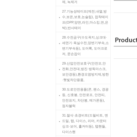
제, 녹제거
27.기능성테이프(제전,내열,방
수,보온,보호,논슬립), 접착테이
프(OPP,양면,라인,마스킹,면,은
박),반사테이
28.수전금구(수도꼭지,싱크대·
세면기·욕실수전,양변기부속,소
변기부속등), 도어록, 도어크로
저, 문손잡이
29.산업안전보호구(안전모,안
전화,안전대,방진·방독마스크,
보안경등),환경오염방지제,방한
·햇빛차단용품,
30.도로안전용품(콘, 펜스, 경광
등, 신호봉, 안전로프, 안전띠,
안전표지, 차단봉, 메가폰등),
점자블럭
31.절삭·초경비트(드릴비트, 엔
드밀, 탭, 다이스, 리머, 카운터
싱크·보어, 홀커터등), 탭핸들,
다이스핸