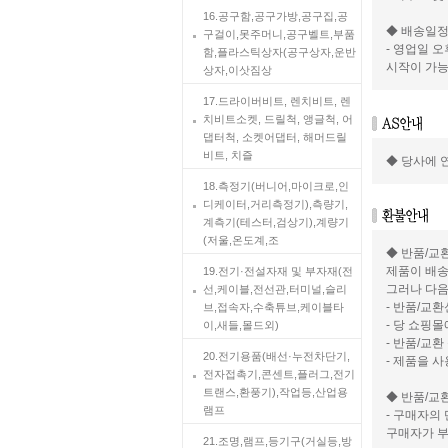
16.공구함,공구가방,공구집,공
◆ 배송일
구걸이,못주머니,공구벨트,부품
- 영업일 
함,플라스틱상자(공구상자,운반
시작이 가능
상자,이삿짐상
17.드라이버비트, 렌치비트, 렌
치비트소켓, 드릴척, 앵글척, 어
댑터척, 소켓어댑터, 해머드릴
비트, 치즐
◆ 당사에 
18.측정기(버니어,마이크로,인
디케이터,거리측정기),측량기,
계측기(테스터,검상기),계량기
(저울,온도계,조
◆ 반품/교
제품이 배송
19.전기·전설자재 및 부자재(전
그러나 다음
선,케이블,전선관,터미널,슬리
- 반품/교
브,접속자,수축튜브,케이블타
- 당 쇼핑
이,새들,몰드외)
- 반품/교
20.전기용품(배선·누전차단기,
- 제품을 
전자접촉기,콘센트,플러그,전기
트랜스,환풍기),작업등,산업용
◆ 반품/교
램프
- 구매자의
구매자가 부
21.조명,램프,등기구(거실등,방