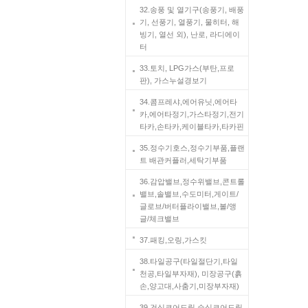
32.송풍 및 열기구(송풍기, 배풍
기, 선풍기, 열풍기, 물히터, 해
빙기, 열선 외), 난로, 라디에이
터
33.토치, LPG가스(부탄,프로
판), 가스누설경보기
34.콤프레샤,에어유닛,에어타
카,에어타정기,가스타정기,전기
타카,손타카,케이블타카,타카핀
35.정수기호스,정수기부품,플랜
트 배관커플러,세탁기부품
36.감압밸브,정수위밸브,콘트롤
밸브,솔밸브,수도미터,게이트/
글로브/버터플라이밸브,볼/앵
글/체크밸브
37.패킹,오링,가스킷
38.타일공구(타일절단기,타일
천공,타일부자재), 미장공구(흙
손,양고대,사춤기,미장부자재)
39.건식코어드릴,습식코어드릴,