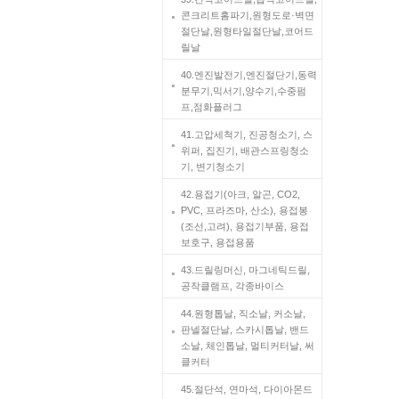
콘크리트홈파기,원형도로·벽면
절단날,원형타일절단날,코어드
릴날
40.엔진발전기,엔진절단기,동력
분무기,믹서기,양수기,수중펌
프,점화플러그
41.고압세척기, 진공청소기, 스
위퍼, 집진기, 배관스프링청소
기, 변기청소기
42.용접기(아크, 알곤, CO2,
PVC, 프라즈마, 산소), 용접봉
(조선,고려), 용접기부품, 용접
보호구, 용접용품
43.드릴링머신, 마그네틱드릴,
공작클램프, 각종바이스
44.원형톱날, 직소날, 커소날,
판넬절단날, 스카시톱날, 밴드
소날, 체인톱날, 멀티커터날, 써
클커터
45.절단석, 연마석, 다이아몬드