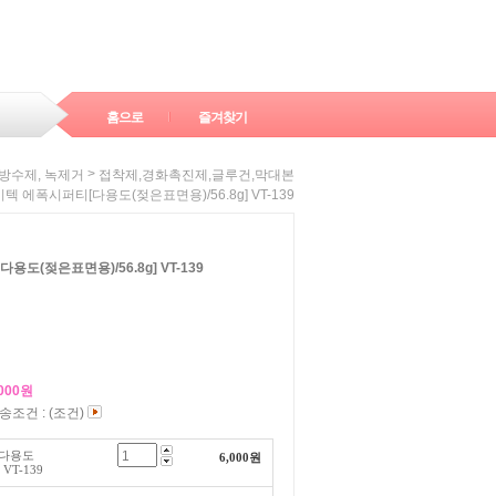
홈으로
즐겨찾기
>
 방수제, 녹제거
접착제,경화촉진제,글루건,막대본
이텍 에폭시퍼티[다용도(젖은표면용)/56.8g] VT-139
도(젖은표면용)/56.8g] VT-139
000
원
송조건 : (조건)
[다용도
6,000
원
 VT-139