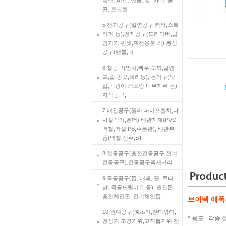
곳, 토크렌
5.전기공구(절연공구,커터,스트
리퍼 등),전자공구(드라이버,납
땜기기,핀셋,제전용품 외),통신
공구(랜툴,니
6.철공구(망치,빠루,도끼,클램
프,줄,송곳,헤라등), 농기구(낫,
삽,곡괭이,쇠스랑,나무자루 등),
자석공구,
7.배관공구(첼라,파이프렌치,나
사절삭기,벤더),배관자재(PVC,
백철,엑셀,PB,주름관), 배관부
품(백철,신주,ST
8.전동공구(충전전동공구,전기
전동공구),전동공구액세서리
9.목공공구(톱, 대패, 끌, 루터
날, 목공드릴비트 등), 엔진톱,
충전체인톱, 전기체인톱
브이텍 에폭시
10.원예공구(예초기,잔디깎이,
* 용도 : 각종
전정기,조경가위,고지톱가위,전