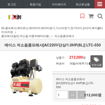
로그인
회원가입
마이페이지
최근본상품
34.콤프레샤,에어유닛,에어타카,에어타정기,가스타정기,전기타카,손타카,케이블타
카,타카핀
콤프레샤(일반,저소음,자동차배터리용)
저소음콤프레샤
에이스 저소음콤프레샤[AC220V단상/1.0HP(8L)] LTC-550
212,000
상품가
원
배송비
개별(비례추가)
관련상품
에이스 저소음콤프레샤
[AC220V단상/1.0HP(8L)] LTC-
550
212,000
원
+1
-1