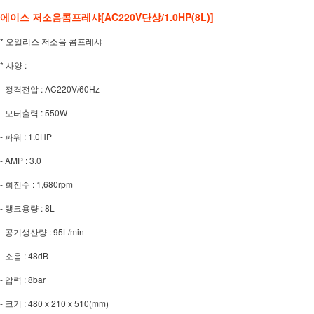
에이스 저소음콤프레샤[
AC220V단상/
1.0HP(8L)]
* 오일리스 저소음 콤프레샤
* 사양 :
- 정격전압 : AC220V/60Hz
- 모터출력 : 550W
- 파워 : 1.0HP
- AMP : 3.0
- 회전수 : 1,680rpm
- 탱크용량 : 8L
- 공기생산량 : 95L/min
- 소음 : 48dB
- 압력 : 8bar
- 크기 : 480 x 210 x 510(mm)