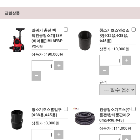
관련상품
밀워키 충전 백
청소기호스연결소
팩 진공청소기[18V
켓[Φ32용,Φ38용,
(베어툴)] M18FBP
Φ45용]
V2-0G
상품가 : 10,000원
상품가 : 490,000원
규격
청소기호스흡입구
진공청소기호스[주
[Φ38용,Φ45용]
름관/완제품판매(2
0m)/Φ38,Φ45]
상품가 : 3,000원
상품가 : 111,000원