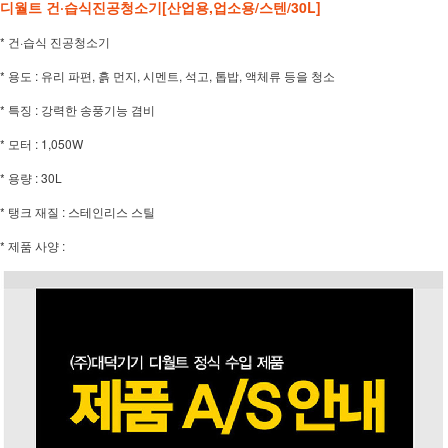
디월트 건·습식진공청소기[산업용,업소용/스텐/30L]
* 건·습식 진공청소기
* 용도 : 유리 파편, 흙 먼지, 시멘트, 석고, 톱밥, 액체류 등을 청소
* 특징 : 강력한 송풍기능 겸비
* 모터 : 1,050W
* 용량 : 30L
* 탱크 재질 : 스테인리스 스틸
* 제품 사양 :