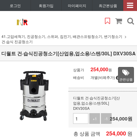
로그인
회원가입
마이페이지
최근본상품
41.고압세척기, 진공청소기, 스위퍼, 집진기, 배관스프링청소기, 변기청소기
건·습식 진공청소기
디월트 건·습식진공청소기[산업용,업소용/스텐/30L] DXV30SA
254,000
상품가
원
배송비
개별(비례추가)
관련상품
디월트 건·습식진공청소기[산
업용,업소용/스텐/30L]
DXV30SA
254,000
원
+1
-1
254,000
원
총 상품 금액