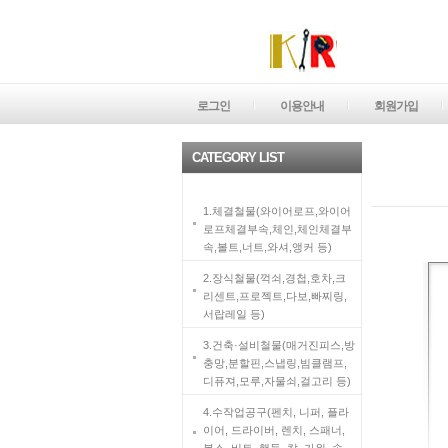
로그인
이용안내
회원가입
CATEGORY LIST
1.체결철물(와이어로프,와이어
로프체결부속,체인,체인체결부
속,볼트,너트,와셔,앵커 등)
2.장식철물(꺽쇠,경첩,호차,크
리센트,프로젝트,다보,빠찌링,
서랍레일 등)
3.건축·설비철물(매거진피스,방
충망,분할핀,스냅링,빔클램프,
디퓨져,모루,자물쇠,걸고리 등)
4.수작업공구(펜치, 니퍼, 플라
이어, 드라이버, 렌치, 스패너,
복스, 비트, 핸들, 칼, 가위, 송