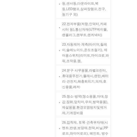
등,센서등,다운라이트,벽
등,LED램프,삼파장램프,전구,
등기구 외)
22.전자부품(저항,인덕터,커패
시터 등),통신자재(UTP케이블,
랜플러그,랜부트,랜커넥터)
23.자동제어·계측(타이머,릴레
이,솔레노이드,온도조절기), 제
어용스위치(리미트,마이크로,파
워,조작용,캠,
24.문구·사무용품,라벨프린터,
휴대용무전기,플래시,랜턴,배터
리·건전지,해충퇴치기,의자,호
신용품,레저·
25.청소·방역(청소용품,마대,장
갑,장화,앞치마,우의,방역용품),
제설용품,환경오염방지및제거
제,기계정비용
26.접착제, 토목·건축부자재(시
멘트,반생,보양재,천막,비닐,PP
로프,와이어로프), 페인트, 방수