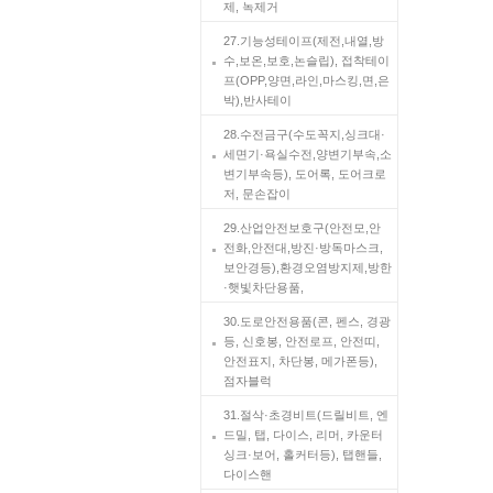
제, 녹제거
27.기능성테이프(제전,내열,방
수,보온,보호,논슬립), 접착테이
프(OPP,양면,라인,마스킹,면,은
박),반사테이
28.수전금구(수도꼭지,싱크대·
세면기·욕실수전,양변기부속,소
변기부속등), 도어록, 도어크로
저, 문손잡이
29.산업안전보호구(안전모,안
전화,안전대,방진·방독마스크,
보안경등),환경오염방지제,방한
·햇빛차단용품,
30.도로안전용품(콘, 펜스, 경광
등, 신호봉, 안전로프, 안전띠,
안전표지, 차단봉, 메가폰등),
점자블럭
31.절삭·초경비트(드릴비트, 엔
드밀, 탭, 다이스, 리머, 카운터
싱크·보어, 홀커터등), 탭핸들,
다이스핸