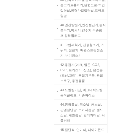
콘크리트홈파기,원형도로·벽면
절단날,원형타일절단날,코어드
릴날
40.엔진발전기,엔진절단기,동력
분무기,믹서기,양수기,수중펌
프,점화플러그
41.고압세척기, 진공청소기, 스
위퍼, 집진기, 배관스프링청소
기, 변기청소기
42.용접기(아크, 알곤, CO2,
PVC, 프라즈마, 산소), 용접봉
(조선,고려), 용접기부품, 용접
보호구, 용접용품
43.드릴링머신, 마그네틱드릴,
공작클램프, 각종바이스
44.원형톱날, 직소날, 커소날,
판넬절단날, 스카시톱날, 밴드
소날, 체인톱날, 멀티커터날, 써
클커터
45.절단석, 연마석, 다이아몬드