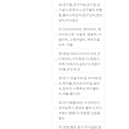
16.공구함,공구가방,공구집,공
구걸이,못주머니,공구벨트,부품
함,플라스틱상자(공구상자,운반
상자,이삿짐상
17.드라이버비트, 렌치비트, 렌
치비트소켓, 드릴척, 앵글척, 어
댑터척, 소켓어댑터, 해머드릴
비트, 치즐
18.측정기(버니어,마이크로,인
디케이터,거리측정기),측량기,
계측기(테스터,검상기),계량기
(저울,온도계,조
19.전기·전설자재 및 부자재(전
선,케이블,전선관,터미널,슬리
브,접속자,수축튜브,케이블타
이,새들,몰드외)
20.전기용품(배선·누전차단기,
전자접촉기,콘센트,플러그,전기
트랜스,환풍기),작업등,산업용
램프
21.조명,램프,등기구(거실등,방