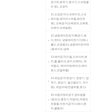
정가위,분무기,분사기,스프링클
러 등), 조경자
11.도장공구(스프레이건,스프
레이컵,에어리스부품,페인트
붓), 도배공구(도배로라,도배붓,
도배자,도배칼등)
12.냉동에어컨공구(확관기,벤
더,컷터), 냉동에어컨기기(매니
폴드,진공펌프),냉동에어컨자재
(동파이프,냉매
13.에어공구(드릴,드라이버,렌
치,톱,폴리셔,샌더,리벳터), 에
어펌프, 에어자재(에어건,에어
호스,연결부품)
14.유압공구(천공기, 펀칭기, 압
착기, 벤딩기, 철근절단기, 작기
등), 유압자재(연결부품,호스)
15.자동차정비공구,정비용품
(점프선,충전기,작업대),차량안
전용품,자전거공구(스패너,렌
치,클램프)