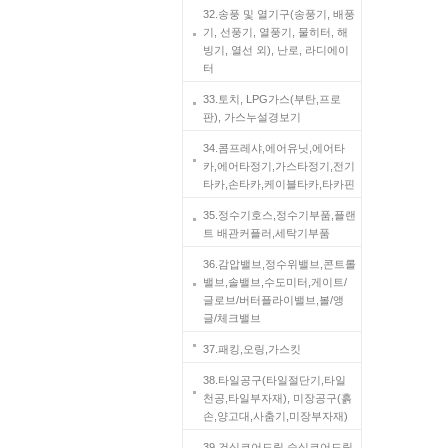
32.송풍 및 열기구(송풍기, 배풍
기, 선풍기, 열풍기, 물히터, 해
빙기, 열선 외), 난로, 라디에이
터
33.토치, LPG가스(부탄,프로
판), 가스누설경보기
34.콤프레샤,에어유닛,에어타
카,에어타정기,가스타정기,전기
타카,손타카,케이블타카,타카핀
35.정수기호스,정수기부품,플랜
트 배관커플러,세탁기부품
36.감압밸브,정수위밸브,콘트롤
밸브,솔밸브,수도미터,게이트/
글로브/버터플라이밸브,볼/앵
글/체크밸브
37.패킹,오링,가스킷
38.타일공구(타일절단기,타일
천공,타일부자재), 미장공구(흙
손,양고대,사춤기,미장부자재)
39.건식코어드릴,습식코어드릴,