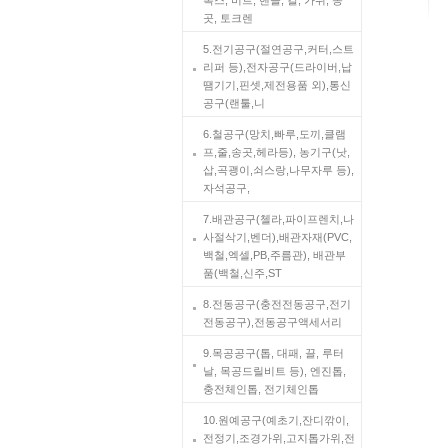
곳, 토크렌
5.전기공구(절연공구,커터,스트
리퍼 등),전자공구(드라이버,납
땜기기,핀셋,제전용품 외),통신
공구(랜툴,니
6.철공구(망치,빠루,도끼,클램
프,줄,송곳,헤라등), 농기구(낫,
삽,곡괭이,쇠스랑,나무자루 등),
자석공구,
7.배관공구(첼라,파이프렌치,나
사절삭기,벤더),배관자재(PVC,
백철,엑셀,PB,주름관), 배관부
품(백철,신주,ST
8.전동공구(충전전동공구,전기
전동공구),전동공구액세서리
9.목공공구(톱, 대패, 끌, 루터
날, 목공드릴비트 등), 엔진톱,
충전체인톱, 전기체인톱
10.원예공구(예초기,잔디깎이,
전정기,조경가위,고지톱가위,전