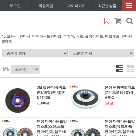
로그인
회원가입
마이페이지
최근본상품
45.절단석, 연마석, 다이아몬드연마컵, 추지석, 사포, 폴리싱패드, 백업패드, 연마제,
광택제
정렬
3M 절단석[큐비트
은성 원형백업패드
론3/박형5인치] P
[7인치/M16] DYN
N47420
AMIC
7,000원
(품절)
인성 다이아몬드맙
인성 다이아몬드맙
디스크[스텐,스틸
디스크[유리,타일
연마4인치/입도#6
연마4인치/입도#6