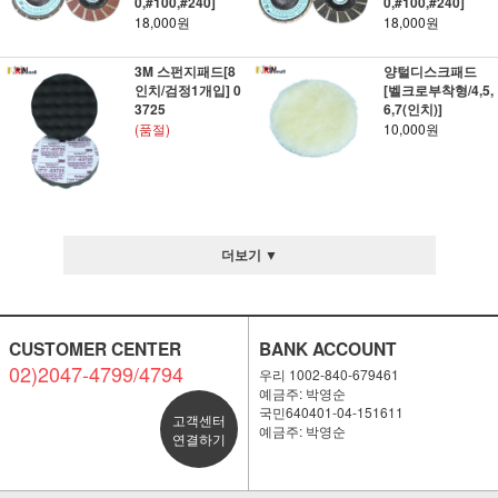
0,#100,#240]
0,#100,#240]
18,000원
18,000원
3M 스펀지패드[8
양털디스크패드
인치/검정1개입] 0
[벨크로부착형/4,5,
3725
6,7(인치)]
(품절)
10,000원
더보기 ▼
CUSTOMER CENTER
BANK ACCOUNT
02)2047-4799/4794
우리 1002-840-679461
예금주: 박영순
국민640401-04-151611
고객센터
예금주: 박영순
연결하기