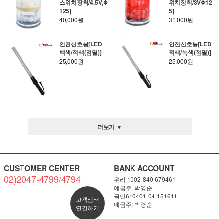
스위치장착/4.5V,Φ
위치장착/3VΦ12
125]
5]
40,000원
31,000원
안전신호봉[LED
안전신호봉[LED
백색/적색(점멸)]
적색/녹색(점멸)]
25,000원
25,000원
더보기 ▼
CUSTOMER CENTER
BANK ACCOUNT
02)2047-4799/4794
우리 1002-840-679461
예금주: 박영순
국민640401-04-151611
고객센터
예금주: 박영순
연결하기