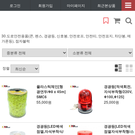
로그인
회원가입
마이페이지
최근본상품
30.도로안전용품(콘, 펜스, 경광등, 신호봉, 안전로프, 안전띠, 안전표지, 차단봉, 메
가폰등), 점자블럭
정렬
플라스틱체인[형
경광등[적색회전,
광연두/Φ8 x 45m]
자석부착형/220V,
SMC6
Φ100,Φ125]
55,000원
25,000원
경광등[LED백색
경광등[LED적색
점멸,자석부착식/
점멸자석부착형/스