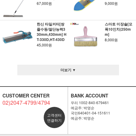
67,000원
9,000원
한신 타일커터[쌍
스마토 미장솔[모
줄수동/절단능력3
폭10인치(250m
30mm,430mm] H
m]
T-330D,HT-430D
8,000원
45,000원
더보기 ▼
CUSTOMER CENTER
BANK ACCOUNT
02)2047-4799/4794
우리 1002-840-679461
예금주: 박영순
국민640401-04-151611
고객센터
예금주: 박영순
연결하기